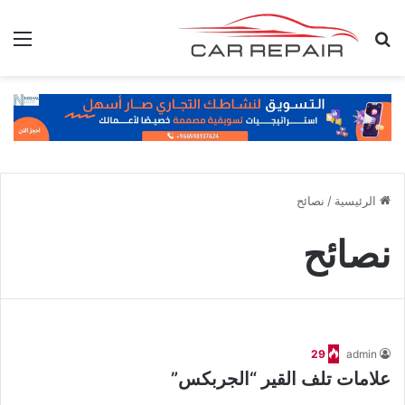
بحث عن
الق
الرئيسية
/
نصائح
نصائح
29
admin
علامات تلف القير “الجربكس”