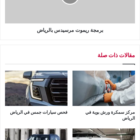
ا
ر
ج
ي
ن
م
ف
و
ي
ت
برمجة ريموت مرسيدس بالرياض
ا
م
ل
ر
ر
س
مقالات ذات صلة
ي
ي
ا
د
ض
س
ب
ا
ل
ر
ي
ا
مركز سمكرة ورش بوية في
فحص سيارات جمس في الرياض
ض
الرياض