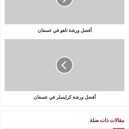
ر
ش
ة
ت
ا
أفضل ورشة تاهو في عسفان
ه
و
أ
ف
ف
ي
ض
ع
ل
س
و
ف
ر
ا
ش
ن
ة
ك
ر
أفضل ورشة كرايسلر في عسفان
ا
ي
س
مقالات ذات صلة
ل
ر