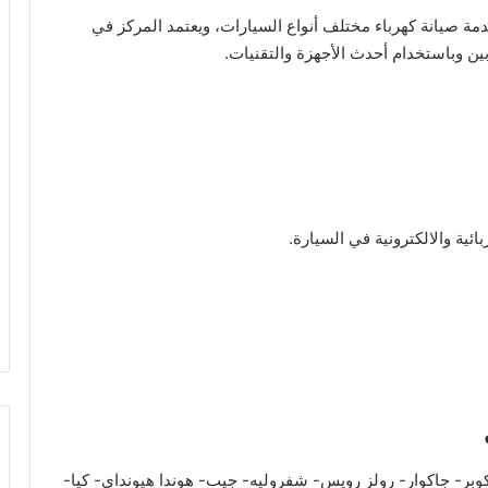
ة صيانة كهرباء مختلف أنواع السيارات، ويعتمد المركز في
ن وباستخدام أحدث الأجهزة والتقنيات.
ائية والالكترونية في السيارة.
بر- جاكوار- رولز رويس- شفروليه- جيب- هوندا هيونداي- كيا-