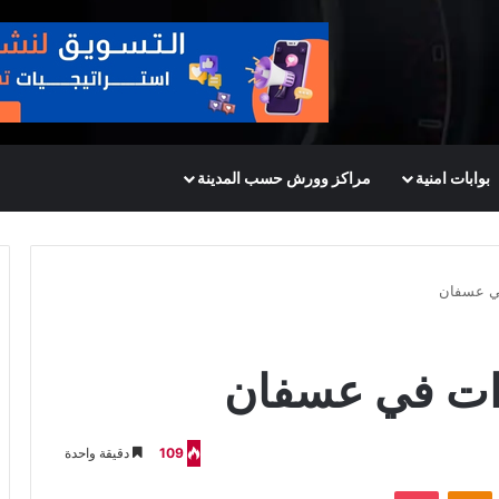
بوابات امنية
مراكز وورش حسب المدينة
في عسفان
ات في عسفان
109
دقيقة واحدة
VKontak
Odnoklassniki
‫Pocket