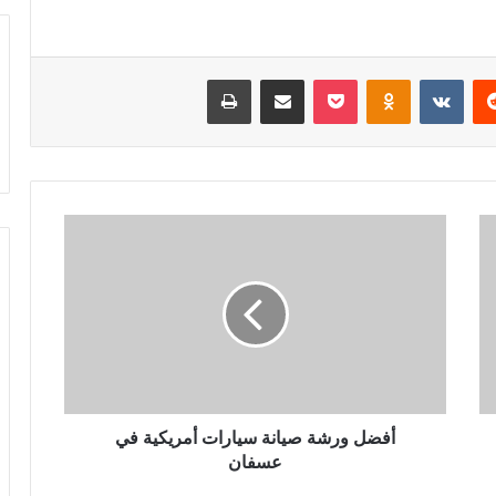
‏Reddit
‏VKontakte
Odnoklassniki
‫Pocket
مشاركة عبر البريد
طباعة
أ
ف
ض
ل
و
ر
ش
ة
ص
ي
أفضل ورشة صيانة سيارات أمريكية في
ا
عسفان
ن