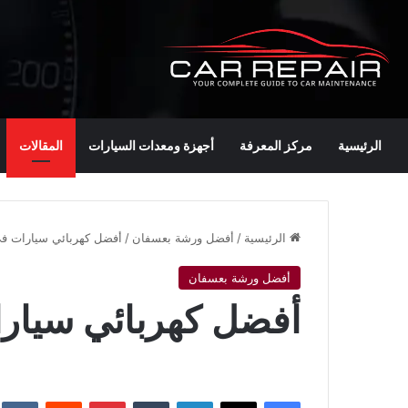
الرئيسية
مركز المعرفة
أجهزة ومعدات السيارات
المقالات
الرئيسية
/
أفضل ورشة بعسفان
/
أفضل كهربائي سيارات 
أفضل ورشة بعسفان
أفضل كهربائي سيار
فيسبوك
‫X
لينكدإن
‏Tumblr
بينتيريست
‏Reddit
‏te