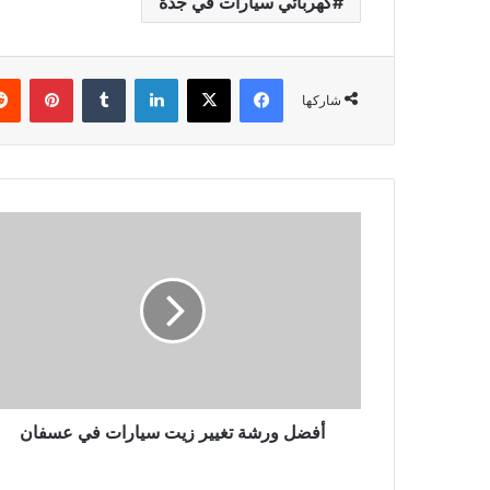
كهربائي سيارات في جدة
فيسبوك
‫X
لينكدإن
‏Tumblr
بينتيريست
شاركها
أ
ف
ض
ل
و
ر
ش
ة
ت
غ
أفضل ورشة تغيير زيت سيارات في عسفان
ي
ي