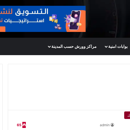
بوابات امنية
مراكز وورش حسب المدينة
ك
65
admin