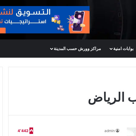
بوابات امنية
مراكز وورش حسب المدينة
 الرياض
4٬442
admin