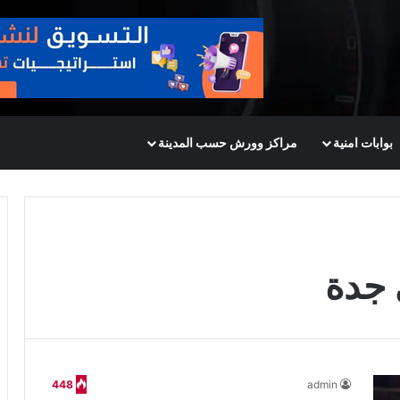
بوابات امنية
مراكز وورش حسب المدينة
 جدة
448
admin