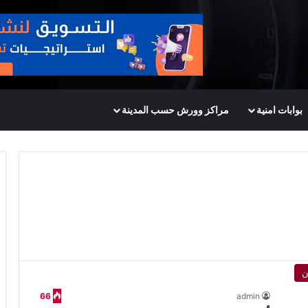
بوابات امنية
مراكز وورش حسب المدينة
ن
66
admin