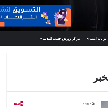
بوابات امنية
مراكز وورش حسب المدينة
خبر
850
admin