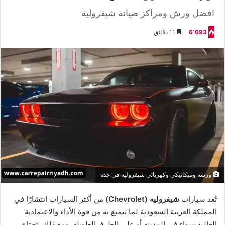
افضل ورش ومراكز صيانة شيفرولية
6٬693
11 دقائق
ورشة وميكانيكي وكهربائي شيفرولية في جدة
تُعد سيارات
شيفروليه (Chevrolet)
من أكثر السيارات انتشارًا في
المملكة العربية السعودية لما تتمتع به من قوة الأداء والاعتمادية
العالية سواء في المدينة أو على الطرق الطويلة. ومع ذلك، تحتاج