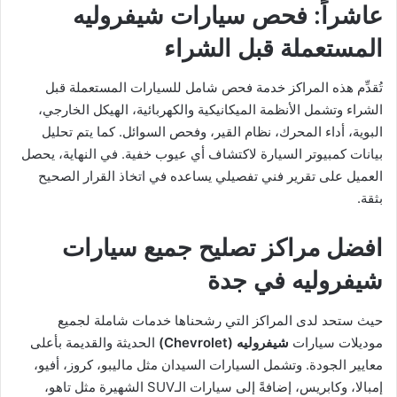
عاشراً: فحص سيارات شيفروليه
المستعملة قبل الشراء
تُقدِّم هذه المراكز خدمة فحص شامل للسيارات المستعملة قبل
الشراء وتشمل الأنظمة الميكانيكية والكهربائية، الهيكل الخارجي،
البوية، أداء المحرك، نظام القير، وفحص السوائل. كما يتم تحليل
بيانات كمبيوتر السيارة لاكتشاف أي عيوب خفية. في النهاية، يحصل
العميل على تقرير فني تفصيلي يساعده في اتخاذ القرار الصحيح
بثقة.
افضل مراكز تصليح جميع سيارات
شيفروليه في جدة
حيث ستحد لدى المراكز التي رشحناها خدمات شاملة لجميع
موديلات سيارات
شيفروليه (Chevrolet)
الحديثة والقديمة بأعلى
معايير الجودة. وتشمل السيارات السيدان مثل ماليبو، كروز، أفيو،
إمبالا، وكابريس، إضافةً إلى سيارات الـSUV الشهيرة مثل تاهو،