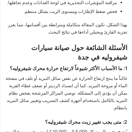
مراقبة المؤشرات التحذيرية في لوحة العدادات وعدم تجاهلها.
فحص ضغط الإطارات ومستوى الزيت بشكل منتظم.
بهذا الشكل، تكون المقالة متكاملة ومترابطة بين أقسامها، مما يعزز
تجربة القارئ ويحسّن أداءها في نتائج البحث.
الأسئلة الشائعة حول صيانة سيارات
شيفروليه في جدة
1: ما الأسباب الأكثر شيوعاً لارتفاع حرارة محرك شيفروليه؟
غالباً ما ينتج ارتفاع الحرارة عن نقص سائل التبريد أو تلف في مضخة
الماء أو مروحة التبريد. كما أن انسداد الرديتر أو ضعف غطاء القربة
يمكن أن يؤدي إلى المشكلة. توصي المراكز المرشحة بفحص نظام
التبريد بالكامل باستخدام أجهزة كشف التسريب وتغيير سائل التبريد
بانتظام.
2: متى يجب تغيير زيت محرك شيفروليه؟
يُنصح بتغيير الزيت كل 5,000 إلى 10,000 كيلومتر بحسب نوع الزيت