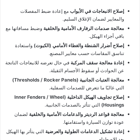
إصلاح الانبعاجات في الأبواب
مع إعادة ضبط المفصلات
والمعايير لضمان الإغلاق السليم.
معالجة صدمات الرفارف الأمامية والخلفية
وضبط مسافاتها مع
باقي أجزاء الهيكل.
إصلاح أضرار الشنطة والغطاء الأمامي (الكبوت)
واستعادة
تناسق المقاسات حسب معايير المصنع.
إعادة معالجة سقف المركبة
في حال تعرضه للانبعاجات الناتجة
عن الحوادث أو سقوط الأجسام الثقيلة.
معالجة العتبات الجانبية (Thresholds / Rocker Panels)
التي غالبًا ما تتعرض للصدمات السفلية.
إصلاح تجاويف الهيكل الداخلية (Inner Fenders / Wheel
Housings)
التي تتأثر بالصدمات الجانبية.
معالجة قواعد الرديتر والدعامات الأمامية والخلفية
لضمان
عودة توازن السيارة واستقامتها.
إعادة تشكيل الدعامات الطولية والعرضية
التي يتأثر بها الهيكل
بعد الاصطدام.