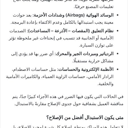
تعليمات المصنع حرفيًا.
الوسائد الهوائية (Airbags) وشدادات الأحزمة:
بعد حوادث
معينة يجب استبدالها بالكامل وعدم الاكتفاء بإعادة البرمجة.
نظام التعليق (المقصات – الأذرعة – المساعدات):
الصدمات
الأمامية أو الجانبية قد تتسبب في إنحناءات غير ملحوظة تؤثر
على توازن السيارة.
الردياتير ومبردات الجير والمحرك:
أي ضرر بها قد يؤدي إلى
مشاكل حرارية مستقبلًا.
الأنظمة الإلكترونية والحساسات:
مثل حساسات الاصطدام،
الرادار الأمامي، حساسات الزاوية العمياء، والكاميرات الأمامية
والخلفية.
في الحالات التي يكون فيها الضرر في هذه الأجزاء كبيرًا جدًا، يتم
مناقشة العميل بشفافية حول جدوى الإصلاح مقارنةً بالاستبدال.
متى يكون الاستبدال أفضل من الإصلاح؟
لا تتعامل هذه المراكز بمنطق إصلاح كل شيء لمجرد الإصلاح، بل