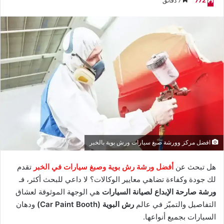
772
7 دقائق
افضل مركز وورشة صبغ سيارات ورش بوية بالخبر
هل تبحث عن
أفضل ورشة رش بوية وصبغ سيارات في الخبر
تقدم
لك جودة وكفاءة تضاهي معايير الوكالات؟ لا داعي للبحث أكثر، فـ
ورشة صارحة الإبداع لصيانة السيارات
هي الوجهة الموثوقة لعشاق
التفاصيل والتميّز في عالم
رش البوية (Car Paint Booth)
ودهان
السيارات بجميع أنواعها.