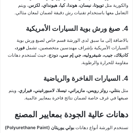
والكورية مثل
تويوتا، نيسان، هوندا، كيا، هيونداي، لكزس
، ويتم
التعامل معها باستخدام تقنيات رش دقيقة لضمان لمعان مثالي.
4. صبغ ورش بوية السيارات الأمريكية
بالاضافة إلى ما سبق لدى الورشة قسم خاص لصبغ ورش بوية
السيارات الأمريكية بإشراف مهندسين متخصصين، تشمل
فورد،
كاديلاك، جيب، شيفروليه، جي إم سي، دودج
، حيث تُستخدم دهانات
مقاومة للحرارة والرطوبة.
4. السيارات الفاخرة والرياضية
مثل
بنتلي، رولز رويس، مازيراتي، تيسلا، لامبورغيني، فيراري
، ويتم
صبغها في غرف خاصة لضمان نتائج فاخرة بمعايير عالمية.
دهانات عالية الجودة بمعايير المصنع
تستخدم الورشة أنواع دهانات
بولي يوريثان (Polyurethane Paint)