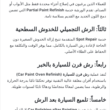
للعملاء الذين يرغبون في إصلاح أجزاء محددة فقط مثل الأبواب أو
الصدام، تقدم الورشة خدمة
Partial Paint Refinish
التي تضمن
دمج اللون الجديد مع القديم بسلاسة تامة.
ثالثاً: الرش التجميلي للخدوش السطحية
خدمة
Spot Repair
المتقدمة تتيح إزالة الخدوش الصغيرة دون
الحاجة لإعادة رش السيارة بالكامل، مما يوفر الوقت والتكلفة مع
الحفاظ على الطلاء الأصلي.
رابعاً: رش فرن للسيارة بالخبر
تُنفذ عملية
رش فرن للسيارة (Car Paint Oven Refinish)
باستخدام أفران مغلقة عالية التقنية توفر تحكمًا تامًا بدرجة الحرارة
والرطوبة، مما يضمن لمعانًا متجانسًا ودهانًا ثابتًا لسنوات طويلة.
خامساً: تلميع السيارة بعد الرش
تقدم الورشة خدمة
Car Polishing after Painting
لإزالة أي