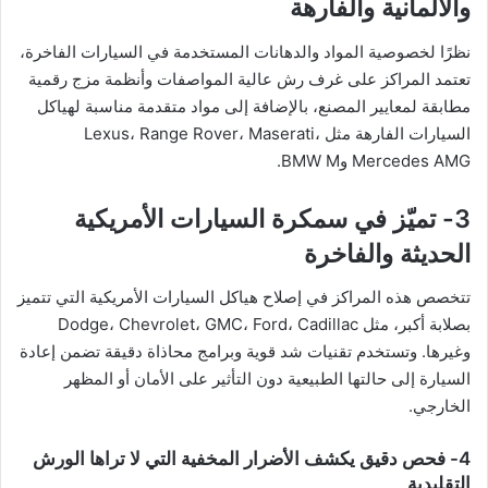
والألمانية والفارهة
نظرًا لخصوصية المواد والدهانات المستخدمة في السيارات الفاخرة،
تعتمد المراكز على غرف رش عالية المواصفات وأنظمة مزج رقمية
مطابقة لمعايير المصنع، بالإضافة إلى مواد متقدمة مناسبة لهياكل
السيارات الفارهة مثل Lexus، Range Rover، Maserati،
Mercedes AMG وBMW M.
3- تميّز في سمكرة السيارات الأمريكية
الحديثة والفاخرة
تتخصص هذه المراكز في إصلاح هياكل السيارات الأمريكية التي تتميز
بصلابة أكبر، مثل Dodge، Chevrolet، GMC، Ford، Cadillac
وغيرها. وتستخدم تقنيات شد قوية وبرامج محاذاة دقيقة تضمن إعادة
السيارة إلى حالتها الطبيعية دون التأثير على الأمان أو المظهر
الخارجي.
4- فحص دقيق يكشف الأضرار المخفية التي لا تراها الورش
التقليدية