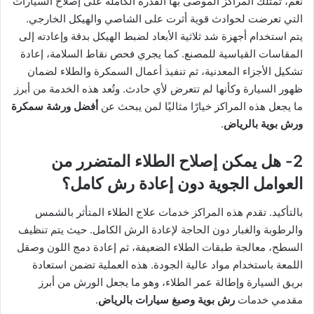
نعم، تمتلك المراكز الموصى بها القدرة الكاملة على إصلاح السيارات
التي تعرضت لحوادث قوية أثرت على الشاصي والهيكل الخارجي.
يتم استخدام أجهزة شد ثلاثية الأبعاد لضبط الهيكل بدقة وإعادته إلى
المقاسات القياسية للمصنع. كما يجري فحص نقاط السلامة، إعادة
تشكيل الأجزاء المعدنية، ثم تنفيذ أعمال السمكرة والطلاء لضمان
ظهور السيارة وكأنها لم تتعرض لأي حادث. وتُعد هذه الخدمة من أبرز
ما يجعل هذه المراكز خيارًا مثاليًا لمن يبحث عن
أفضل ورشة سمكرة
ورش بوية بالرياض
.
2- هل يمكن إصلاح الطلاء المتضرر من
العوامل الجوية دون إعادة رش كامل؟
بالتأكيد. تقدم هذه المراكز خدمات علاج الطلاء المتأثر بالشمس
والرطوبة والغبار دون الحاجة لإعادة الرش الكامل. حيث يتم تنظيف
السطح، معالجة طبقات الطلاء الضعيفة، ثم إعادة دمج اللون وصقل
اللمعة باستخدام مواد عالية الجودة. هذه العملية تضمن استعادة
بريق السيارة وإطالة عمر الطلاء، وهو ما يجعل الورش من أبرز
مقدمي خدمات
رش بوية وصبغ سيارات بالرياض
.