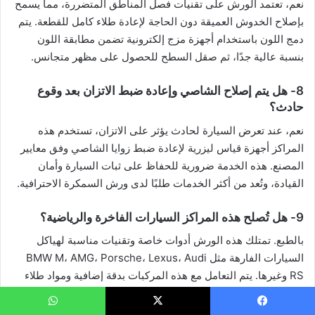
نعم، تعتمد الورش على تقنيات فصل المناطق المتضررة، مما يسمح
بإصلاح الخدوش العميقة دون الحاجة لإعادة طلاء كامل للقطعة. يتم
دمج اللون باستخدام أجهزة مزج إلكترونية تضمن مطابقة اللون
بنسبة عالية جدًا، ثم صقل السطح للحصول على مظهر متجانس.
8- هل يتم إصلاح الشاصي وإعادة ضبط الاتزان بعد وقوع
حادث؟
نعم، عند تعرض السيارة لحادث يؤثر على الاتزان، تستخدم هذه
المراكز أجهزة قياس ليزرية لإعادة ضبط زوايا الشاصي وفق معايير
المصنع. هذه الخدمة ضرورية للحفاظ على ثبات السيارة وأمان
القيادة، وتُعد من أكثر الخدمات طلبًا لدى ورش السمكرة الاحترافية.
9- هل تُصلح هذه المراكز السيارات الفاخرة والرياضية؟
بالطبع. تمتلك هذه الورش أدوات خاصة وتقنيات مناسبة لهياكل
السيارات الفارهة مثل BMW M، AMG، Porsche، Lexus، Audi
RS وغيرها. يتم التعامل مع هذه المركبات بدقة إضافية ومواد طلاء
عالية الجودة لضمان نتائج تضاهي الوكالات.