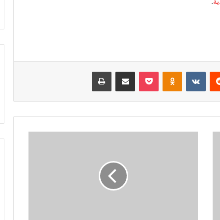
ة
.
‏Reddit
‏VKontakte
Odnoklassniki
‫Pocket
مشاركة عبر البريد
طباعة
ب
و
ا
ب
ا
ت
د
خ
و