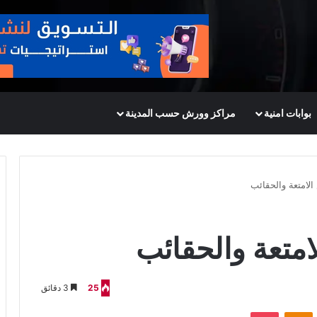
بوابات امنية
مراكز وورش حسب المدينة
الامتعة والحقائب
امتعة والحقائب
25
3 دقائق
VKontak
Odnoklassniki
‫Pocket