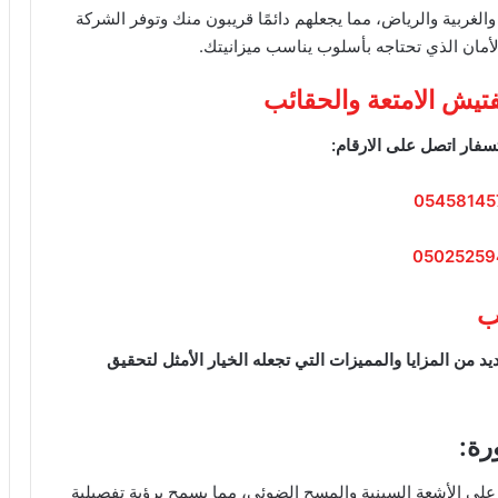
الغربية والرياض، مما يجعلهم دائمًا قريبون منك وتوفر الشركة
الأمان الذي تحتاجه بأسلوب يناسب ميزانيتك.
تيش الامتعة والحقائب
سفار اتصل على الارقام:
05458145
05025259
ب
ديد من المزايا والمميزات التي تجعله الخيار الأمثل لتحقيق
رة:
على الأشعة السينية والمسح الضوئي، مما يسمح برؤية تفصيلية