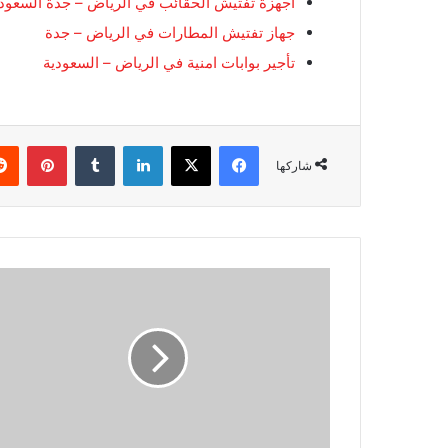
أجهزة تفتيش الحقائب في الرياض – جدة السعودي
جهاز تفتيش المطارات في الرياض – جدة
تأجير بوابات امنية في الرياض – السعودية
فيسبوك
‫X
لينكدإن
‏Tumblr
بينتيريست
شاركها
ب
و
ا
ب
ا
ت
ا
ل
ت