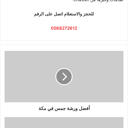
للحجز والاستعلام اتصل على الرقم
0568272612
أ
ف
ض
ل
و
ر
ش
ة
ج
م
أفضل ورشة جمس في مكة
س
ف
أ
ي
ف