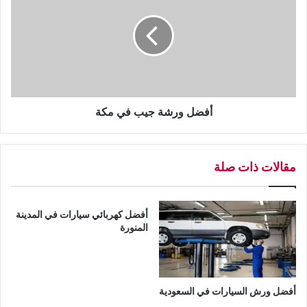
م
ض
ك
ل
ة
و
ر
ش
ة
ج
ي
أفضل ورشة جيب في مكة
ب
ف
ي
مقالات ذات صلة
م
ك
ة
أفضل كهربائي سيارات في المدينة
المنورة
أفضل ورش السيارات في السعودية