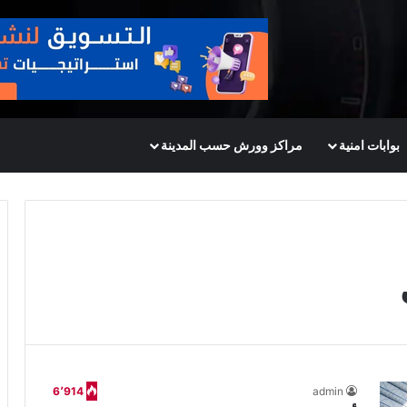
بوابات امنية
مراكز وورش حسب المدينة
6٬914
admin