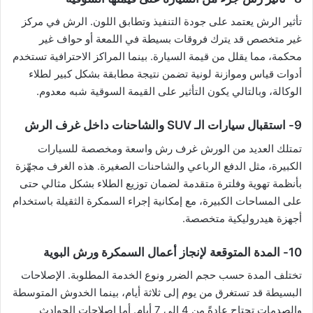
تأثير الرش يعتمد على جودة التنفيذ وتطابق اللون. الرش في مركز
غير متخصص قد يترك فروقات بسيطة في اللمعة أو حواف غير
محكمة، مما يقلل من قيمة السيارة. بينما المراكز الاحترافية تستخدم
أدوات قياس وموازنة لونية تضمن نتيجة مطابقة بشكل كبير لطلاء
الوكالة، وبالتالي يكون التأثير على القيمة السوقية شبه معدوم.
9- استقبال سيارات الـ SUV والشاحنات داخل غرف الرش
تمتلك العديد من الورش غرف رش واسعة ومخصصة للسيارات
الكبيرة، مثل الدفع الرباعي والشاحنات الصغيرة. هذه الغرف مجهّزة
بأنظمة تهوية وفلترة متقدمة لضمان توزيع الطلاء بشكل مثالي حتى
على المساحات الكبيرة، مع إمكانية إجراء السمكرة الثقيلة باستخدام
أجهزة هيدروليكية متخصصة.
10- المدة المتوقعة لإنجاز أعمال السمكرة ورش البوية
تختلف المدة حسب حجم الضرر ونوع الخدمة المطلوبة. الإصلاحات
البسيطة قد تستغرق من يوم إلى ثلاثة أيام، بينما الخدوش المتوسطة
والصدمات تحتاج عادةً من 4 إلى 7 أيام. أما إصلاحات الحوادث