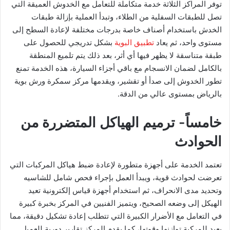
توفر المراكز الثلاثة خدمة متكاملة للتعامل مع الخدوش العميقة التي
تصل للطبقات السفلية من الطلاء، وتبدأ العملية بإزالة طبقات
الخدش باستخدام أصناف خاصة بدرجات مختلفة لإعادة السطح إلى
مستوى واحد، ثم يعاد
تطبيق البوية
بشكل تدريجي للحصول على
طبقة متناسقة لا يظهر فيها أي أثر، بعد ذلك يتم تلميع المنطقة
بالكامل لضمان الانسجام مع باقي أجزاء السيارة، هذه الخدمة تمنع
تطور الخدوش إلى صدأ أو تقشير، ويقدمها مركز سمكرة ورش بوية
بالرياض بمستوى عالي من الدقة.
خامساً- ترميم الهياكل المتضررة من
الحوادث
تعتمد الخدمة على أجهزة متطورة لإعادة ضبط هياكل المركبات التي
تعرضت لحوادث قوية، ويبدأ العمل بإجراء فحص شامل للشاسيه
وتحديد مدى الانحراف، ثم استخدام أجهزة قياس إلكترونية تعيد
الهيكل إلى وضعه الصحيح، ويتميز الفنيين في المركز بخبرة كبيرة
في التعامل مع الأضرار الكبيرة التي تتطلب إعادة تشكيل دقيقة، مما
يعيد للمركبة توازنها وقوتها، كما يقدم المركز تقارير دورية للعميل