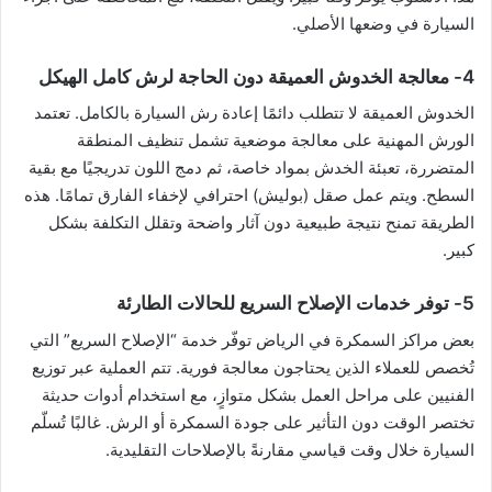
السيارة في وضعها الأصلي.
4- معالجة الخدوش العميقة دون الحاجة لرش كامل الهيكل
الخدوش العميقة لا تتطلب دائمًا إعادة رش السيارة بالكامل. تعتمد
الورش المهنية على معالجة موضعية تشمل تنظيف المنطقة
المتضررة، تعبئة الخدش بمواد خاصة، ثم دمج اللون تدريجيًا مع بقية
السطح. ويتم عمل صقل (بوليش) احترافي لإخفاء الفارق تمامًا. هذه
الطريقة تمنح نتيجة طبيعية دون آثار واضحة وتقلل التكلفة بشكل
كبير.
5- توفر خدمات الإصلاح السريع للحالات الطارئة
بعض مراكز السمكرة في الرياض توفّر خدمة “الإصلاح السريع” التي
تُخصص للعملاء الذين يحتاجون معالجة فورية. تتم العملية عبر توزيع
الفنيين على مراحل العمل بشكل متوازٍ، مع استخدام أدوات حديثة
تختصر الوقت دون التأثير على جودة السمكرة أو الرش. غالبًا تُسلّم
السيارة خلال وقت قياسي مقارنةً بالإصلاحات التقليدية.