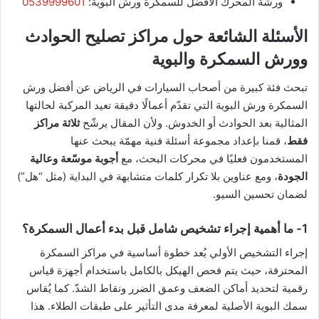
ورشة المحرك الأفضل للسمكرة ورش البوية:
0539999601
الأسئلة الشائعة حول مراكز تصليح الحوادث
وورش السمكرة والبوية
تبحث فئة كبيرة من أصحاب السيارات في الرياض عن أفضل ورش
السمكرة ورش البوية التي تقدّم أعمالًا دقيقة تعيد المركبة لحالتها
المثالية بعد الحوادث أو الخدوش. ولأن المقال يرشّح
ثلاثة مراكز
فقط
، قمنا بإعداد مجموعة أسئلة فنية مهمّة يبحث عنها
المستخدمون فعليًا في محركات البحث، مع
أجوبة موسّعة وعالية
الجودة
، ومع عناوين بلا تكرار كلمات متشابهة في البداية (مثل “هل”)
لضمان تحسين السيو.
1- ما أهمية إجراء تشخيص شامل قبل بدء أعمال السمكرة؟
إجراء التشخيص الأولي يُعد خطوة أساسية في مراكز السمكرة
المحترفة، حيث يتم فحص الهيكل بالكامل باستخدام أجهزة قياس
رقمية لتحديد أماكن الضعف وعمق الضرر ونقاط الشدّ. كما يُقاس
سمك البوية الأصلية لمعرفة مدى التأثير على طبقات الطلاء. هذا