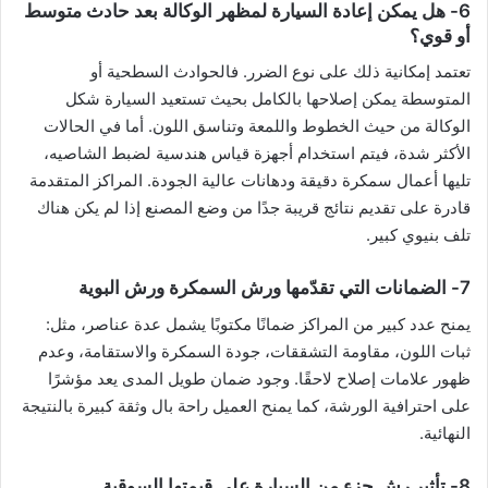
6- هل يمكن إعادة السيارة لمظهر الوكالة بعد حادث متوسط
أو قوي؟
تعتمد إمكانية ذلك على نوع الضرر. فالحوادث السطحية أو
المتوسطة يمكن إصلاحها بالكامل بحيث تستعيد السيارة شكل
الوكالة من حيث الخطوط واللمعة وتناسق اللون. أما في الحالات
الأكثر شدة، فيتم استخدام أجهزة قياس هندسية لضبط الشاصيه،
تليها أعمال سمكرة دقيقة ودهانات عالية الجودة. المراكز المتقدمة
قادرة على تقديم نتائج قريبة جدًا من وضع المصنع إذا لم يكن هناك
تلف بنيوي كبير.
7- الضمانات التي تقدّمها ورش السمكرة ورش البوية
يمنح عدد كبير من المراكز ضمانًا مكتوبًا يشمل عدة عناصر، مثل:
ثبات اللون، مقاومة التشققات، جودة السمكرة والاستقامة، وعدم
ظهور علامات إصلاح لاحقًا. وجود ضمان طويل المدى يعد مؤشرًا
على احترافية الورشة، كما يمنح العميل راحة بال وثقة كبيرة بالنتيجة
النهائية.
8- تأثير رش جزء من السيارة على قيمتها السوقية