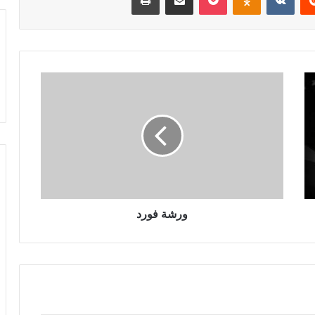
و
ر
ش
ة
ف
و
ر
د
ورشة فورد