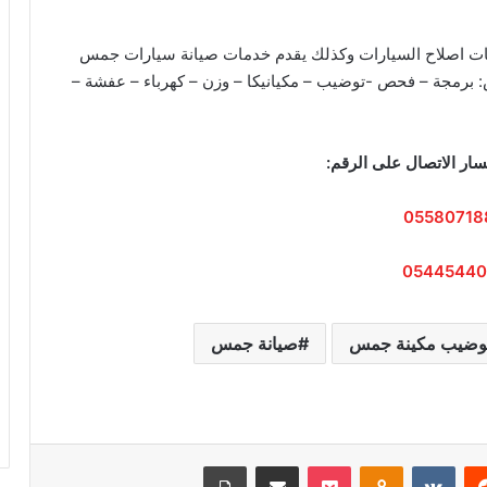
دمات اصلاح السيارات وكذلك يقدم خدمات صيانة سيارات جمس
 برمجة – فحص -توضيب – مكيانيكا – وزن – كهرباء – عفشة –
ار الاتصال على الرقم:
05580718
05445440
وضيب مكينة جمس
صيانة جمس
‏Reddit
‏VKontakte
Odnoklassniki
‫Pocket
مشاركة عبر البريد
طباعة