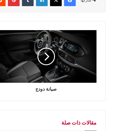
شاركها
ص
ي
ا
ن
ة
د
و
د
ج
صيانة دودج
مقالات ذات صلة