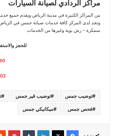
مراكز الردادي لصيانة السيارات
من المراكز الكبيرة في مدينة الرياض ويقدم جميع خ
وتجد لدى المركز كافة خدمات صيانة جمس في الرياض:
سمكرة – رش بوية وغيرها من الخدمات
للحجز والاستفس
80
02
توضيب جمس
توضيب قير جمس
ت
فحص جمس
ميكانيكي جمس
فيسبوك
‫X
لينكدإن
‏Tumblr
بينتيريست