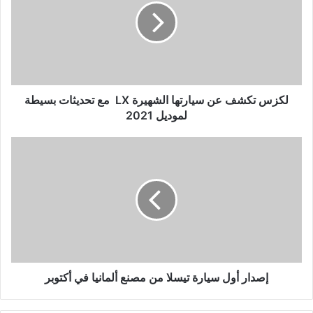
س
ت
ك
ش
ف
ع
ن
لكزس تكشف عن سيارتها الشهيرة LX مع تحديثات بسيطة
س
لموديل 2021
ي
ا
إ
ر
ص
ت
د
ه
ا
ا
ر
ا
أ
ل
و
ش
ل
ه
س
ي
ي
إصدار أول سيارة تيسلا من مصنع ألمانيا في أكتوبر
ر
ا
ة
ر