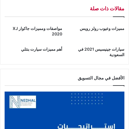
L
ة
مقالات ذات صلة
X
ت
ي
م
س
ع
ل
مميزات وعيوب رولز رويس
مواصفات ومميزات جاكوار XJ
ت
ا
2020
ح
م
د
ن
سيارات جينيسيس 2021 في
أهم مميزات سيارت بنتلي
ي
م
السعودية
ث
ص
ا
ن
ت
ع
ب
أ
الأفضل في مجال التسويق
س
ل
ي
م
ط
ا
ة
ن
ل
ي
م
ا
و
ف
د
ي